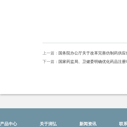
上一篇：
国务院办公厅关于改革完善仿制药供应
下一篇：
国家药监局、卫健委明确优化药品注册
产品中心
关于润弘
新闻资讯
联