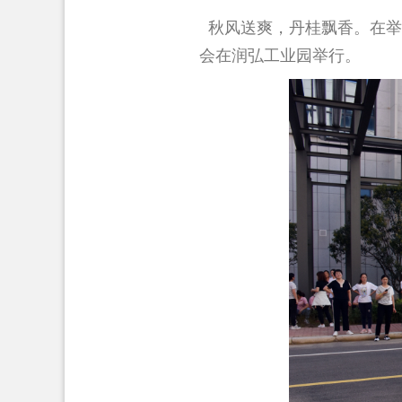
秋风送爽，丹桂飘香。在举国
会在润弘工业园举行。