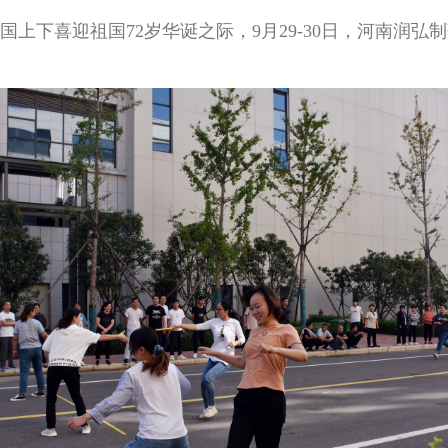
上下喜迎祖国72岁华诞之际，9月29-30日，河南润弘