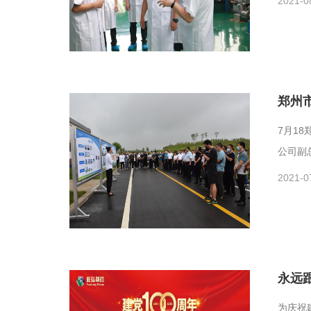
2021-0
郑州
7月1
公司副
2021-0
永远
为庆祝