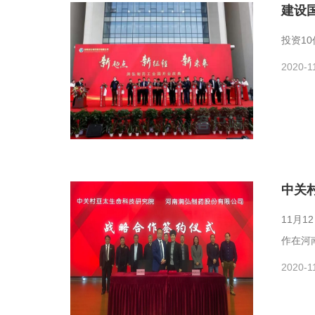
建设
投资1
2020-1
中关
11月
作在河
2020-1