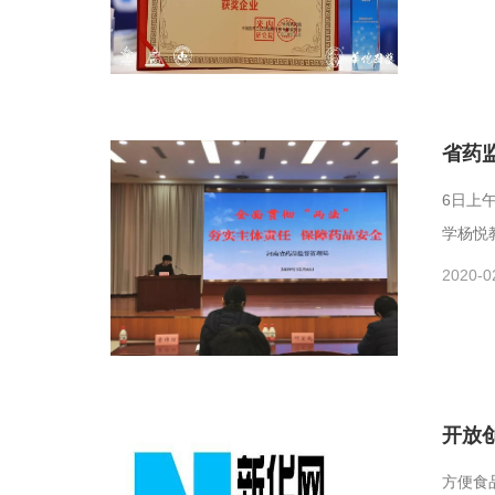
省药
6日上
学杨悦
2020-0
开放
方便食