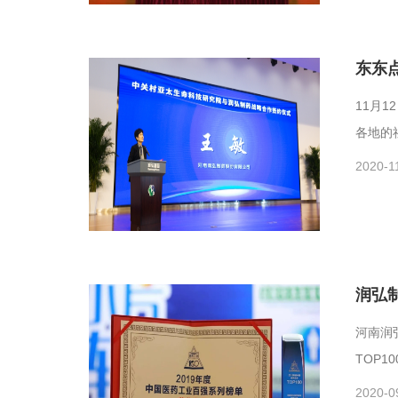
东东
11月
各地的
2020-1
润弘
河南润
TOP1
2020-0